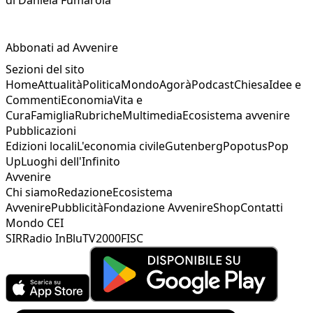
Abbonati ad Avvenire
Sezioni del sito
Home
Attualità
Politica
Mondo
Agorà
Podcast
Chiesa
Idee e
Commenti
Economia
Vita e
Cura
Famiglia
Rubriche
Multimedia
Ecosistema avvenire
Pubblicazioni
Edizioni locali
L'economia civile
Gutenberg
Popotus
Pop
Up
Luoghi dell'Infinito
Avvenire
Chi siamo
Redazione
Ecosistema
Avvenire
Pubblicità
Fondazione Avvenire
Shop
Contatti
Mondo CEI
SIR
Radio InBlu
TV2000
FISC