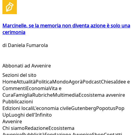
Marcinelle, se la memoria non diventa azione è solo una
cerimonia
di
Daniela Fumarola
Abbonati ad Avvenire
Sezioni del sito
Home
Attualità
Politica
Mondo
Agorà
Podcast
Chiesa
Idee e
Commenti
Economia
Vita e
Cura
Famiglia
Rubriche
Multimedia
Ecosistema avvenire
Pubblicazioni
Edizioni locali
L'economia civile
Gutenberg
Popotus
Pop
Up
Luoghi dell'Infinito
Avvenire
Chi siamo
Redazione
Ecosistema
Avvenire
Pubblicità
Fondazione Avvenire
Shop
Contatti