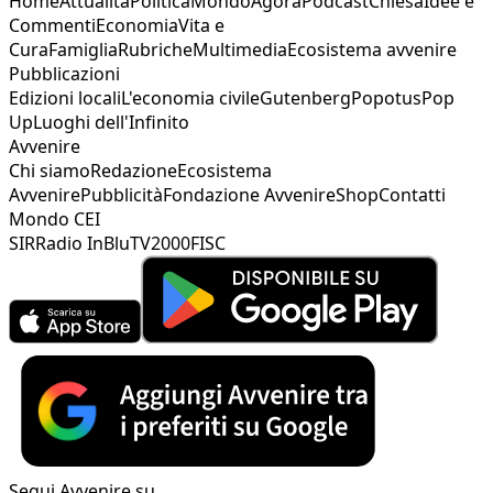
Home
Attualità
Politica
Mondo
Agorà
Podcast
Chiesa
Idee e
Commenti
Economia
Vita e
Cura
Famiglia
Rubriche
Multimedia
Ecosistema avvenire
Pubblicazioni
Edizioni locali
L'economia civile
Gutenberg
Popotus
Pop
Up
Luoghi dell'Infinito
Avvenire
Chi siamo
Redazione
Ecosistema
Avvenire
Pubblicità
Fondazione Avvenire
Shop
Contatti
Mondo CEI
SIR
Radio InBlu
TV2000
FISC
Segui Avvenire su