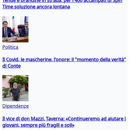
Tende e brandine in strada, per i 400 accampati di Spin
Time soluzione ancora lontana
Politica
Il Covid, le mascherine, l'onore: il "momento della verità"
di Conte
Dipendenze
Il vice di don Mazzi, Taverna: «Continueremo ad aiutare i
giovani, sempre più fragili e soli»