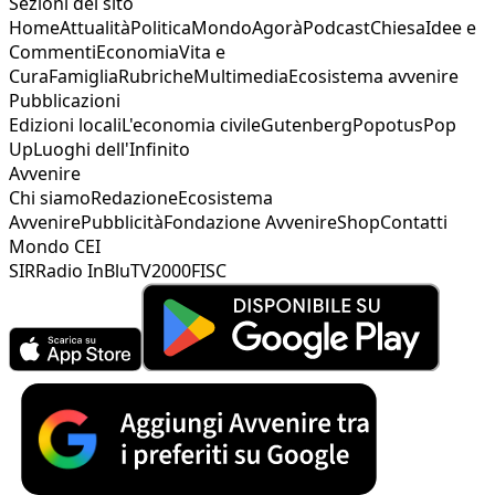
Sezioni del sito
Home
Attualità
Politica
Mondo
Agorà
Podcast
Chiesa
Idee e
Commenti
Economia
Vita e
Cura
Famiglia
Rubriche
Multimedia
Ecosistema avvenire
Pubblicazioni
Edizioni locali
L'economia civile
Gutenberg
Popotus
Pop
Up
Luoghi dell'Infinito
Avvenire
Chi siamo
Redazione
Ecosistema
Avvenire
Pubblicità
Fondazione Avvenire
Shop
Contatti
Mondo CEI
SIR
Radio InBlu
TV2000
FISC