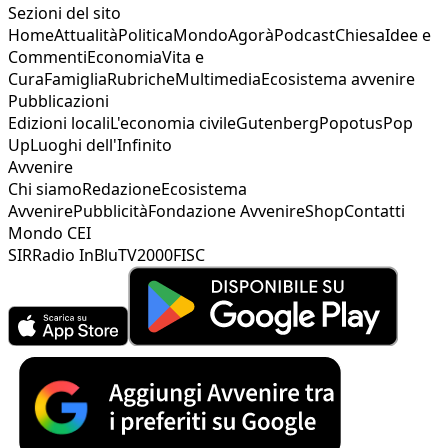
Sezioni del sito
Home
Attualità
Politica
Mondo
Agorà
Podcast
Chiesa
Idee e
Commenti
Economia
Vita e
Cura
Famiglia
Rubriche
Multimedia
Ecosistema avvenire
Pubblicazioni
Edizioni locali
L'economia civile
Gutenberg
Popotus
Pop
Up
Luoghi dell'Infinito
Avvenire
Chi siamo
Redazione
Ecosistema
Avvenire
Pubblicità
Fondazione Avvenire
Shop
Contatti
Mondo CEI
SIR
Radio InBlu
TV2000
FISC