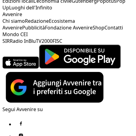
Edizioni locali
L'economia civile
Gutenberg
Popotus
Pop
Up
Luoghi dell'Infinito
Avvenire
Chi siamo
Redazione
Ecosistema
Avvenire
Pubblicità
Fondazione Avvenire
Shop
Contatti
Mondo CEI
SIR
Radio InBlu
TV2000
FISC
Segui Avvenire su