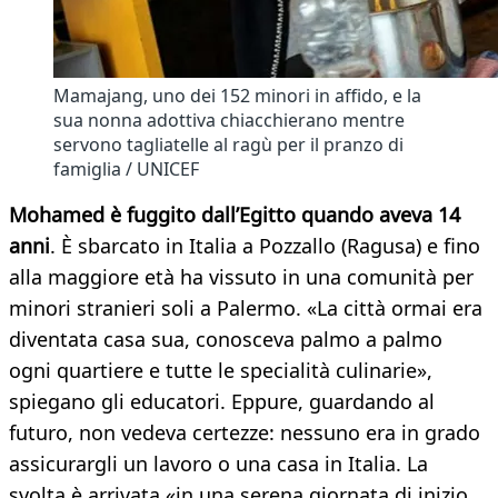
Mamajang, uno dei 152 minori in affido, e la
sua nonna adottiva chiacchierano mentre
servono tagliatelle al ragù per il pranzo di
famiglia / UNICEF
Mohamed è fuggito dall’Egitto quando aveva 14
anni
. È sbarcato in Italia a Pozzallo (Ragusa) e fino
alla maggiore età ha vissuto in una comunità per
minori stranieri soli a Palermo. «La città ormai era
diventata casa sua, conosceva palmo a palmo
ogni quartiere e tutte le specialità culinarie»,
spiegano gli educatori. Eppure, guardando al
futuro, non vedeva certezze: nessuno era in grado
assicurargli un lavoro o una casa in Italia. La
svolta è arrivata «in una serena giornata di inizio