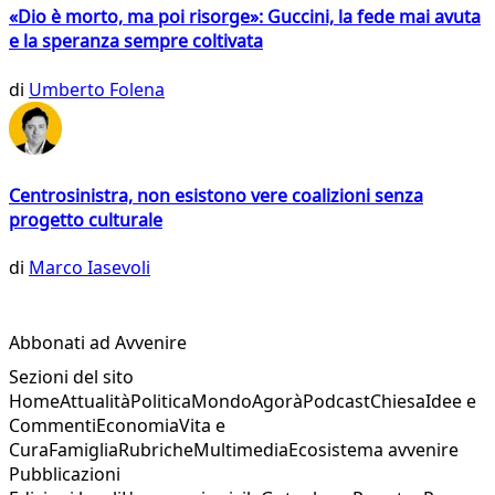
«Dio è morto, ma poi risorge»: Guccini, la fede mai avuta
e la speranza sempre coltivata
di
Umberto Folena
Centrosinistra, non esistono vere coalizioni senza
progetto culturale
di
Marco Iasevoli
Abbonati ad Avvenire
Sezioni del sito
Home
Attualità
Politica
Mondo
Agorà
Podcast
Chiesa
Idee e
Commenti
Economia
Vita e
Cura
Famiglia
Rubriche
Multimedia
Ecosistema avvenire
Pubblicazioni