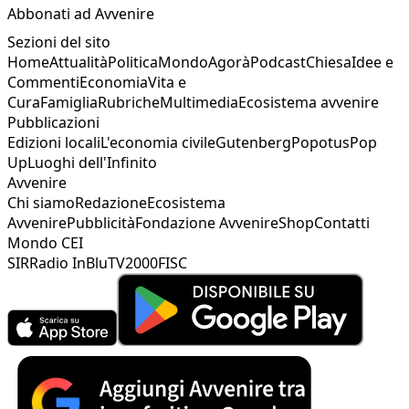
Abbonati ad Avvenire
Sezioni del sito
Home
Attualità
Politica
Mondo
Agorà
Podcast
Chiesa
Idee e
Commenti
Economia
Vita e
Cura
Famiglia
Rubriche
Multimedia
Ecosistema avvenire
Pubblicazioni
Edizioni locali
L'economia civile
Gutenberg
Popotus
Pop
Up
Luoghi dell'Infinito
Avvenire
Chi siamo
Redazione
Ecosistema
Avvenire
Pubblicità
Fondazione Avvenire
Shop
Contatti
Mondo CEI
SIR
Radio InBlu
TV2000
FISC