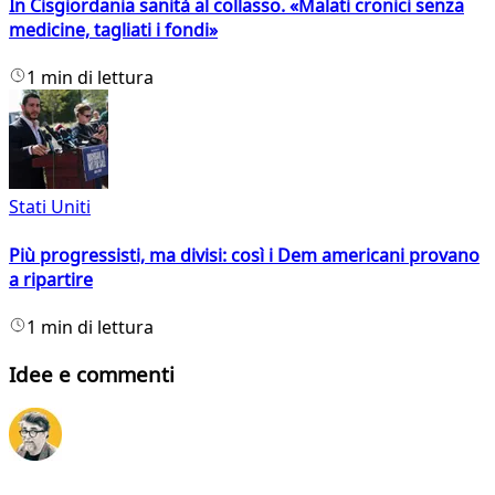
In Cisgiordania sanità al collasso. «Malati cronici senza
medicine, tagliati i fondi»
1 min di lettura
Stati Uniti
Più progressisti, ma divisi: così i Dem americani provano
a ripartire
1 min di lettura
Idee e commenti