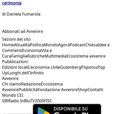
cerimonia
di
Daniela Fumarola
Abbonati ad Avvenire
Sezioni del sito
Home
Attualità
Politica
Mondo
Agorà
Podcast
Chiesa
Idee e
Commenti
Economia
Vita e
Cura
Famiglia
Rubriche
Multimedia
Ecosistema avvenire
Pubblicazioni
Edizioni locali
L'economia civile
Gutenberg
Popotus
Pop
Up
Luoghi dell'Infinito
Avvenire
Chi siamo
Redazione
Ecosistema
Avvenire
Pubblicità
Fondazione Avvenire
Shop
Contatti
Mondo CEI
SIR
Radio InBlu
TV2000
FISC