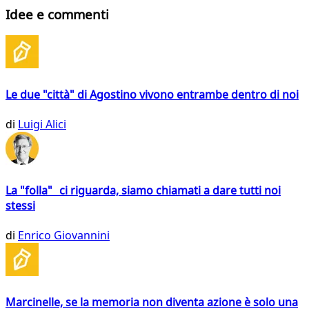
Idee e commenti
Le due "città" di Agostino vivono entrambe dentro di noi
di
Luigi Alici
La "folla" ci riguarda, siamo chiamati a dare tutti noi
stessi
di
Enrico Giovannini
Marcinelle, se la memoria non diventa azione è solo una