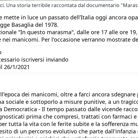
ci. Una storia terribile raccontata dal documentario "Mara
e mette in luce un passato dell’Italia oggi ancora op
egge Basaglia del 1978.
onale "In questo marasma", dalle ore 17 alle ore 19, a
ne nei manicomi. Per l'occasione verranno mostrate de
o
ssario iscriversi inviando
il 26/1/2021
ll'epoca dei manicomi, oltre a farci ancora sdegnare p
a sociale e sottoporlo a misure punitive, a un tragic
ria Democratica - Il tempo passato dalle vicende rac
gnosticati prima che compresi, trattati con farmaci e
er tutta la vita con le ferite subite e la sofferenza 
to di un percorso evolutivo che parte dall'infanzia e 