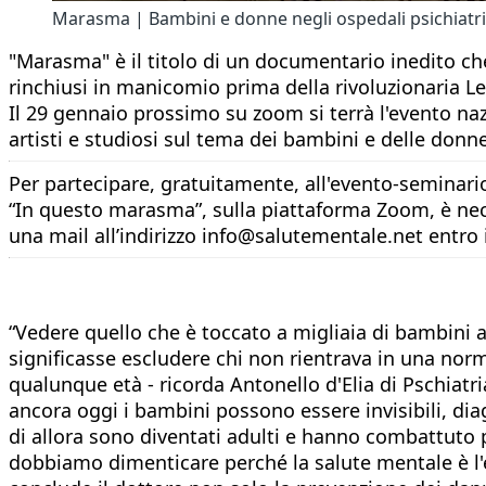
Marasma | Bambini e donne negli ospedali psichiatri
"Marasma" è il titolo di un documentario inedito ch
rinchiusi in manicomio prima della rivoluzionaria L
Il 29 gennaio prossimo su zoom si terrà l'evento nazi
artisti e studiosi sul tema dei bambini e delle don
Per partecipare, gratuitamente, all'evento-seminari
“In questo marasma”, sulla piattaforma Zoom, è nece
una mail all’indirizzo info@salutementale.net entro 
“Vedere quello che è toccato a migliaia di bambini a
significasse escludere chi non rientrava in una norm
qualunque età - ricorda Antonello d'Elia di Pschiat
ancora oggi i bambini possono essere invisibili, dia
di allora sono diventati adulti e hanno combattuto p
dobbiamo dimenticare perché la salute mentale è l'esi