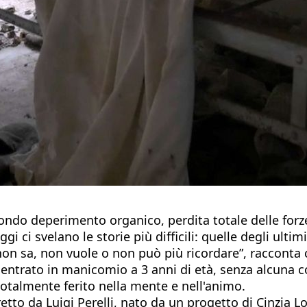
fondo deperimento organico, perdita totale delle for
 ci svelano le storie più difficili: quelle degli ultimi
on sa, non vuole o non può più ricordare”, racconta 
 entrato in manicomio a 3 anni di età, senza alcuna co
totalmente ferito nella mente e nell'animo.
to da Luigi Perelli, nato da un progetto di Cinzia Lo 