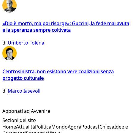
«Dio è morto, ma poi risorge»: Guccini, la fede mai avuta
e la speranza sempre coltivata
di
Umberto Folena
Centrosinistra, non esistono vere coalizioni senza
progetto culturale
di
Marco Iasevoli
Abbonati ad Avvenire
Sezioni del sito
Home
Attualità
Politica
Mondo
Agorà
Podcast
Chiesa
Idee e