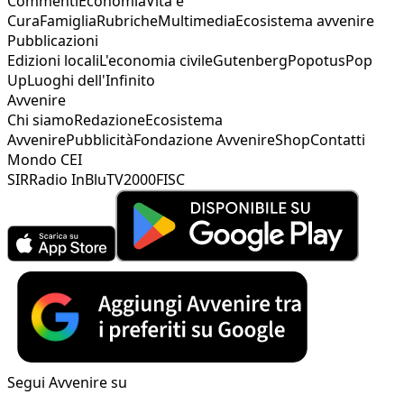
Commenti
Economia
Vita e
Cura
Famiglia
Rubriche
Multimedia
Ecosistema avvenire
Pubblicazioni
Edizioni locali
L'economia civile
Gutenberg
Popotus
Pop
Up
Luoghi dell'Infinito
Avvenire
Chi siamo
Redazione
Ecosistema
Avvenire
Pubblicità
Fondazione Avvenire
Shop
Contatti
Mondo CEI
SIR
Radio InBlu
TV2000
FISC
Segui Avvenire su