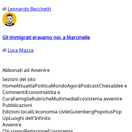
di
Leonardo Becchetti
Gli immigrati eravamo noi, a Marcinelle
di
Luca Mazza
Abbonati ad Avvenire
Sezioni del sito
Home
Attualità
Politica
Mondo
Agorà
Podcast
Chiesa
Idee e
Commenti
Economia
Vita e
Cura
Famiglia
Rubriche
Multimedia
Ecosistema avvenire
Pubblicazioni
Edizioni locali
L'economia civile
Gutenberg
Popotus
Pop
Up
Luoghi dell'Infinito
Avvenire
Chi siamo
Redazione
Ecosistema