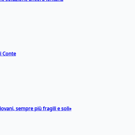
di Conte
ovani, sempre più fragili e soli»