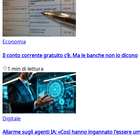
Economia
Il conto corrente gratuito c’è. Ma le banche non lo dicono
1 min di lettura
Digitale
Allarme sugli agenti IA: «Così hanno ingannato l'essere 