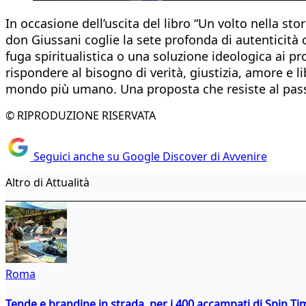
In occasione dell’uscita del libro “Un volto nella st
don Giussani coglie la sete profonda di autenticità 
fuga spiritualistica o una soluzione ideologica ai p
rispondere al bisogno di verità, giustizia, amore e 
mondo più umano. Una proposta che resiste al passar
© RIPRODUZIONE RISERVATA
Seguici anche su Google Discover di Avvenire
Altro di Attualità
Roma
Tende e brandine in strada, per i 400 accampati di Spin T