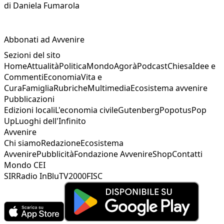
di
Daniela Fumarola
Abbonati ad Avvenire
Sezioni del sito
Home
Attualità
Politica
Mondo
Agorà
Podcast
Chiesa
Idee e
Commenti
Economia
Vita e
Cura
Famiglia
Rubriche
Multimedia
Ecosistema avvenire
Pubblicazioni
Edizioni locali
L'economia civile
Gutenberg
Popotus
Pop
Up
Luoghi dell'Infinito
Avvenire
Chi siamo
Redazione
Ecosistema
Avvenire
Pubblicità
Fondazione Avvenire
Shop
Contatti
Mondo CEI
SIR
Radio InBlu
TV2000
FISC