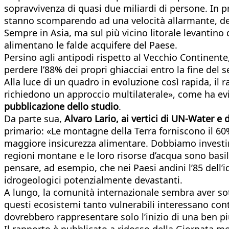
sopravvivenza di quasi due miliardi di persone. In p
stanno scomparendo ad una velocità allarmante, de
Sempre in Asia, ma sul più vicino litorale levantino
alimentano le falde acquifere del Paese.
Persino agli antipodi rispetto al Vecchio Continente
perdere l’88% dei propri ghiacciai entro la fine del se
Alla luce di un quadro in evoluzione così rapida, il
richiedono un approccio multilaterale», come ha e
pubblicazione dello studio
.
Da parte sua,
Alvaro Lario, ai vertici di UN-Water e 
primario: «Le montagne della Terra forniscono il 60
maggiore insicurezza alimentare. Dobbiamo investire n
regioni montane e le loro risorse d’acqua sono basila
pensare, ad esempio, che nei Paesi andini l’85 dell’idr
idrogeologici potenzialmente devastanti.
A lungo, la comunità internazionale sembra aver sott
questi ecosistemi tanto vulnerabili interessano cont
dovrebbero rappresentare solo l’inizio di una ben pi
Il rapporto è pubblicato a ridosso della Giornata m