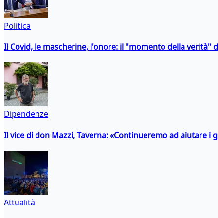
Politica
Il Covid, le mascherine, l'onore: il "momento della verità" 
Dipendenze
Il vice di don Mazzi, Taverna: «Continueremo ad aiutare i gi
Attualità