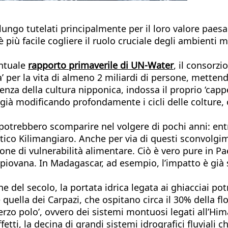
lungo tutelati principalmente per il loro valore paesag
più facile cogliere il ruolo cruciale degli ambienti m
untuale
rapporto primaverile di UN-Water
, il consorzi
’ per la vita di almeno 2 miliardi di persone, mettendo
enza della cultura nipponica, indossa il proprio ‘capp
 già modificando profondamente i cicli delle colture, o
li potrebbero scomparire nel volgere di pochi anni: en
tico Kilimangiaro. Anche per via di questi sconvolgi
ione di vulnerabilità alimentare. Ciò è vero pure in P
iovana. In Madagascar, ad esempio, l’impatto è già sen
ine del secolo, la portata idrica legata ai ghiacciai 
 quella dei Carpazi, che ospitano circa il 30% della fl
terzo polo’, ovvero dei sistemi montuosi legati all’H
ffetti, la decina di grandi sistemi idrografici fluviali