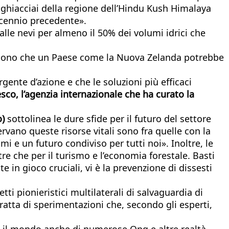
i ghiacciai della regione dell’Hindu Kush Himalaya
ecennio precedente».
lle nevi per almeno il 50% dei volumi idrici che
ritengono che un Paese come la Nuova Zelanda potrebbe
gente d’azione e che le soluzioni più efficaci
sco, l’agenzia internazionale che ha curato la
o)
sottolinea le dure sfide per il futuro del settore
vano queste risorse vitali sono fra quelle con la
i e un futuro condiviso per tutti noi». Inoltre, le
tre che per il turismo e l’economia forestale. Basti
e in gioco cruciali, vi è la prevenzione di dissesti
i pionieristici multilaterali di salvaguardia di
ratta di sperimentazioni che, secondo gli esperti,
to il mondo anche di numerose Ong e altre realtà