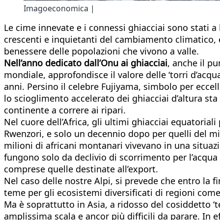
Imagoeconomica |
Le cime innevate e i connessi ghiacciai sono stati a 
crescenti e inquietanti del cambiamento climatico, è 
benessere delle popolazioni che vivono a valle.
Nell’anno dedicato dall’Onu ai ghiacciai
, anche il p
mondiale, approfondisce il valore delle ‘torri d’acqua
anni. Persino il celebre Fujiyama, simbolo per eccell
lo scioglimento accelerato dei ghiacciai d’altura sta
continente a correre ai ripari.
Nel cuore dell’Africa, gli ultimi ghiacciai equatoria
Rwenzori, e solo un decennio dopo per quelli del mi
milioni di africani montanari vivevano in una situaz
fungono solo da declivio di scorrimento per l’acqua p
comprese quelle destinate all’export.
Nel caso delle nostre Alpi, si prevede che entro la f
teme per gli ecosistemi diversificati di regioni come
Ma è soprattutto in Asia, a ridosso del cosiddetto ‘
amplissima scala e ancor più difficili da parare. In e