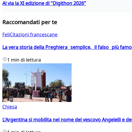
Al via la XI edizione di "Digithon 2026"
Raccomandati per te
FeliCitazioni francescane
La vera storia della Preghiera semplice, il falso più fam
1 min di lettura
Chiesa
L'Argentina si mobilita nel nome del vescovo Angelelli e dei