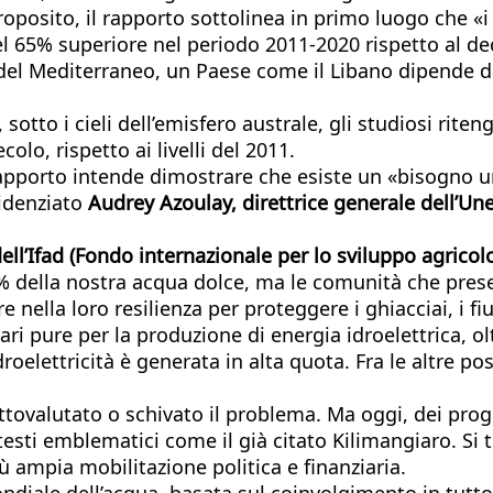
roposito, il rapporto sottolinea in primo luogo che «
l 65% superiore nel periodo 2011-2020 rispetto al d
 del Mediterraneo, un Paese come il Libano dipende da
, sotto i cieli dell’emisfero australe, gli studiosi 
colo, rispetto ai livelli del 2011.
 rapporto intende dimostrare che esiste un «bisogno ur
videnziato
Audrey Azoulay, direttrice generale dell’Une
dell’Ifad (Fondo internazionale per lo sviluppo agricol
% della nostra acqua dolce, ma le comunità che preser
ella loro resilienza per proteggere i ghiacciai, i fium
ri pure per la produzione di energia idroelettrica, ol
oelettricità è generata in alta quota. Fra le altre post
ovalutato o schivato il problema. Ma oggi, dei progett
esti emblematici come il già citato Kilimangiaro. Si t
ù ampia mobilitazione politica e finanziaria.
ondiale dell’acqua, basata sul coinvolgimento in tut