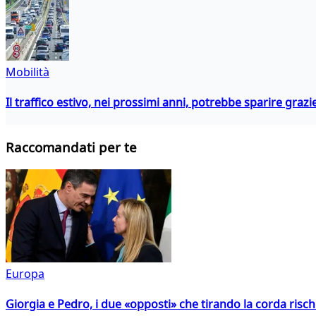
Mobilità
Il traffico estivo, nei prossimi anni, potrebbe sparire grazie
Raccomandati per te
Europa
Giorgia e Pedro, i due «opposti» che tirando la corda risc