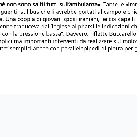
nché non sono saliti tutti sull’ambulanza»
. Tante le «im
eguenti, sul bus che li avrebbe portati al campo e ch
. Una coppia di giovani sposi iraniani, lei coi capelli
ne traduceva dall’inglese al pharsi le indicazioni 
 con la pressione bassa”. Davvero, riflette Buccarel
mplici ma importanti interventi da realizzare sul mol
ute” semplici anche con parallelepipedi di pietra per g