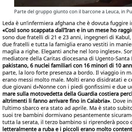
Parte del gruppo giunto con il barcone a Leuca, in Pug
Leda è un’infermiera afghana che è dovuta fuggire in
«Così sono scappata dall’Iran e in un mese ho ragg
sono due fratelli di 21 e 23 anni, ingegneri di Kabul,
due fratelli e tutta la famiglia erano vestiti in ma
maglia a righe. Eleganti anche nel loro inglese». Son
mediatore della Caritas diocesana di Ugento-Santa 
pakistano, 6 nuclei familiari con 16 minori di 10 anni
parte, la loro forte presenza a bordo. Il viaggio in m
erano messi molto male. Molti erano disidratati e co
due giovani d»Nonne con i piedi gonfissimi e due uo
mare sulla motovedetta della Guardia costiera perch
altrimenti li fanno arrivare fino in Calabria»
. Dove in
l’ultimo sbarco era stato ad aprile. Ma è stato subit
suoi tre bambini dormivano pesantemente sicurament
tutta la serata, il terzo bambino si riprenderà poco
letteralmente a ruba e i piccoli erano molto contenti