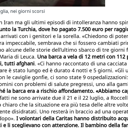
lia, nei giorni scorsi
 Iran ma gli ultimi episodi di intolleranza hanno spin
iunto la Turchia, dove ho pagato 7.500 euro per ragg
 arrivati con i genitori e la sorella. «Chiedono di pot
niera impeccabile, sembrava che si fossero cambiati p
o alcune delle storie dell’ultimo sbarco di tre giorni
Maria di Leuca.
Una barca a vela di 12 metri con 112 
, tutti afghani
. «Ci hanno raccontato di una cacciata
are è stato lungo ed è durato 4 notti e 5 giorni. «Gli 
n le caviglie gonfie, ci sono state 9 ospedalizzazion
mini con problemi di salute pregressi, uno alla gamb
é la barca era a rischio affondamento. «Abbiamo capi
fatti ne sono arrivate due il 21 e il 22 luglio, a Rocc
o chiaro che la situazione era più tesa delle altre vo
e disidratati. Uno resterà in braccio ad una operatr
 dopo».
I volontari della Caritas hanno distribuito ac
 e li sceglievano con attenzione. Il bambino della fam