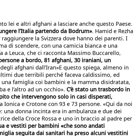
to lei e altri afghani a lasciare anche questo Paese.
iungere l’Italia partendo da Bodrum»
. Hamid e Rezha
er raggiungere la Svizzera dove hanno dei parenti. I
rima di scendere, con una camicia bianca e una
 fa a Leuca, che ci racconta Massimo Buccarello,
persone a bordo, 81 afghani, 30 iraniani, un
 degli afghani dall’Iran»E questo spiega, almeno in
ultimi due terribili perché faceva caldissimo, ed
i: una famiglia coi bambini e la mamma disidratata,
a e l’altro ad un occhio».
C’è stato un trasbordo in
to che intervengono solo in casi disperati,
ella Ionica e Crotone con 93 e 73 persone. «Qui da noi
lte: una donna incinta era in ambulanza e due dei
ice della Croce Rossa e uno in braccio al padre per
qua e vestiti per bambini «che sono andati
iglia seguita dai sanitari ha preso alcuni vestitini