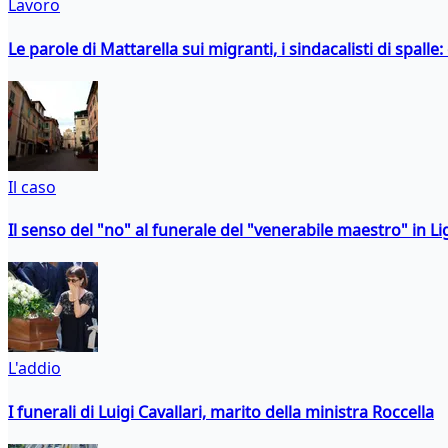
Lavoro
Le parole di Mattarella sui migranti, i sindacalisti di spalle
Il caso
Il senso del "no" al funerale del "venerabile maestro" in Li
L'addio
I funerali di Luigi Cavallari, marito della ministra Roccella