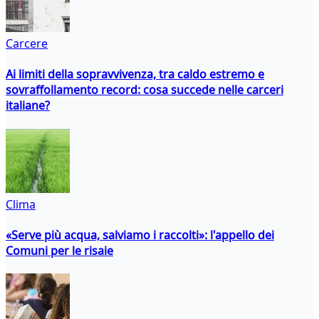
Carcere
Ai limiti della sopravvivenza, tra caldo estremo e
sovraffollamento record: cosa succede nelle carceri
italiane?
Clima
«Serve più acqua, salviamo i raccolti»: l'appello dei
Comuni per le risaie