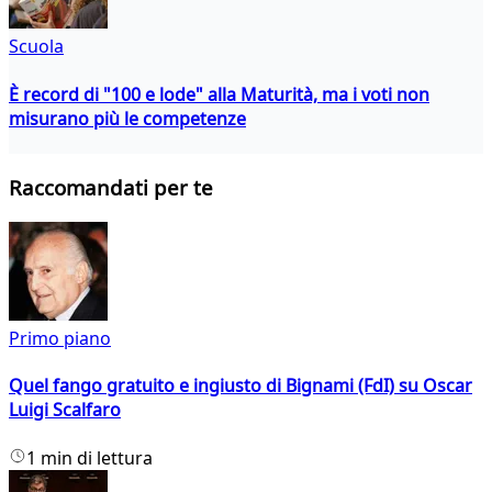
Scuola
È record di "100 e lode" alla Maturità, ma i voti non
misurano più le competenze
Raccomandati per te
Primo piano
Quel fango gratuito e ingiusto di Bignami (FdI) su Oscar
Luigi Scalfaro
1 min di lettura