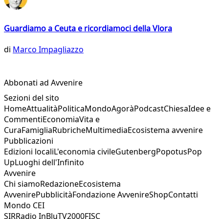
Guardiamo a Ceuta e ricordiamoci della Vlora
di
Marco Impagliazzo
Abbonati ad Avvenire
Sezioni del sito
Home
Attualità
Politica
Mondo
Agorà
Podcast
Chiesa
Idee e
Commenti
Economia
Vita e
Cura
Famiglia
Rubriche
Multimedia
Ecosistema avvenire
Pubblicazioni
Edizioni locali
L'economia civile
Gutenberg
Popotus
Pop
Up
Luoghi dell'Infinito
Avvenire
Chi siamo
Redazione
Ecosistema
Avvenire
Pubblicità
Fondazione Avvenire
Shop
Contatti
Mondo CEI
SIR
Radio InBlu
TV2000
FISC