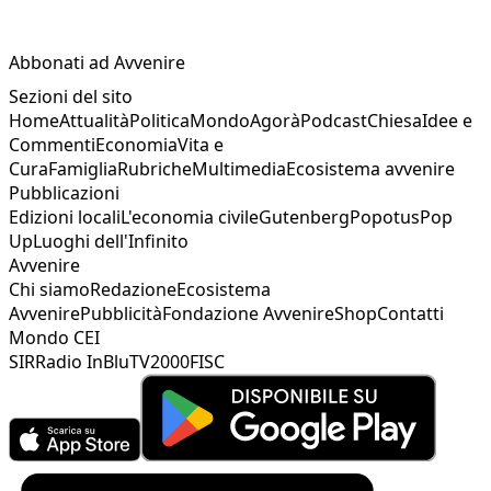
Abbonati ad Avvenire
Sezioni del sito
Home
Attualità
Politica
Mondo
Agorà
Podcast
Chiesa
Idee e
Commenti
Economia
Vita e
Cura
Famiglia
Rubriche
Multimedia
Ecosistema avvenire
Pubblicazioni
Edizioni locali
L'economia civile
Gutenberg
Popotus
Pop
Up
Luoghi dell'Infinito
Avvenire
Chi siamo
Redazione
Ecosistema
Avvenire
Pubblicità
Fondazione Avvenire
Shop
Contatti
Mondo CEI
SIR
Radio InBlu
TV2000
FISC