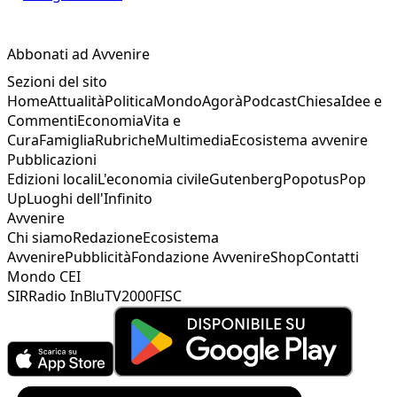
Abbonati ad Avvenire
Sezioni del sito
Home
Attualità
Politica
Mondo
Agorà
Podcast
Chiesa
Idee e
Commenti
Economia
Vita e
Cura
Famiglia
Rubriche
Multimedia
Ecosistema avvenire
Pubblicazioni
Edizioni locali
L'economia civile
Gutenberg
Popotus
Pop
Up
Luoghi dell'Infinito
Avvenire
Chi siamo
Redazione
Ecosistema
Avvenire
Pubblicità
Fondazione Avvenire
Shop
Contatti
Mondo CEI
SIR
Radio InBlu
TV2000
FISC