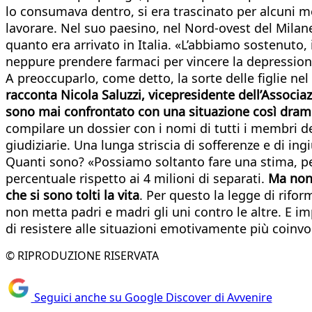
lo consumava dentro, si era trascinato per alcuni me
lavorare. Nel suo paesino, nel Nord-ovest del Milanes
quanto era arrivato in Italia. «L’abbiamo sostenuto
neppure prendere farmaci per vincere la depression
A preoccuparlo, come detto, la sorte delle figlie nel
racconta Nicola Saluzzi, vicepresidente dell’Associa
sono mai confrontato con una situazione così dramm
compilare un dossier con i nomi di tutti i membri del
giudiziarie. Una lunga striscia di sofferenze e di ingi
Quanti sono? «Possiamo soltanto fare una stima, pe
percentuale rispetto ai 4 milioni di separati.
Ma non 
che si sono tolti la vita
. Per questo la legge di rifo
non metta padri e madri gli uni contro le altre. E imp
di resistere alle situazioni emotivamente più coinvo
© RIPRODUZIONE RISERVATA
Seguici anche su Google Discover di Avvenire