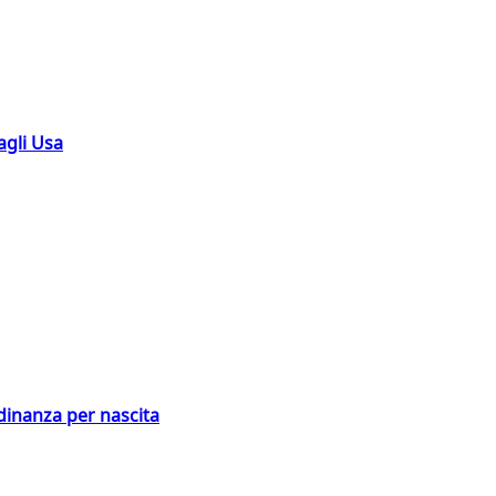
agli Usa
adinanza per nascita