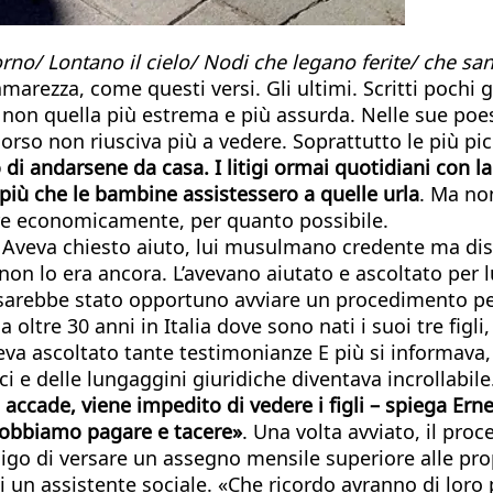
l giorno/ Lontano il cielo/ Nodi che legano ferite/ che
marezza, come questi versi. Gli ultimi. Scritti pochi 
non quella più estrema e più assurda. Nelle sue poesi
orso non riusciva più a vedere. Soprattutto le più pi
di andarsene da casa. I litigi ormai quotidiani con la
più che le bambine assistessero a quelle urla
. Ma no
re economicamente, per quanto possibile.
 Aveva chiesto aiuto, lui musulmano credente ma disp
on lo era ancora. L’avevano aiutato e ascoltato per l
sarebbe stato opportuno avviare un procedimento per 
oltre 30 anni in Italia dove sono nati i suoi tre figl
eva ascoltato tante testimonianze E più si informava,
i e delle lungaggini giuridiche diventava incrollabile
 accade, viene impedito di vedere i figli – spiega Er
 Dobbiamo pagare e tacere»
. Una volta avviato, il pro
ligo di versare un assegno mensile superiore alle prop
 di un assistente sociale. «Che ricordo avranno di lo