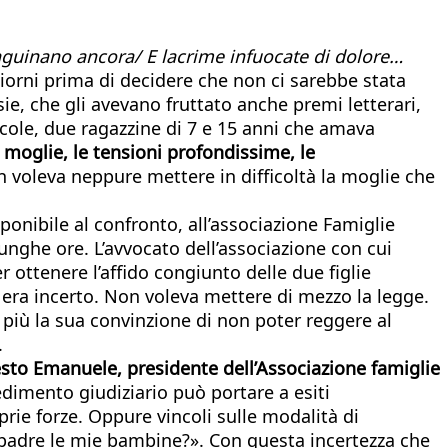
 sanguinano ancora/ E lacrime infuocate di dolore…
giorni prima di decidere che non ci sarebbe stata
e, che gli avevano fruttato anche premi letterari,
ccole, due ragazzine di 7 e 15 anni che amava
 moglie, le tensioni profondissime, le
n voleva neppure mettere in difficoltà la moglie che
onibile al confronto, all’associazione Famiglie
unghe ore. L’avvocato dell’associazione con cui
ottenere l’affido congiunto delle due figlie
i, era incerto. Non voleva mettere di mezzo la legge.
 più la sua convinzione di non poter reggere al
.
nesto Emanuele, presidente dell’Associazione famiglie
cedimento giudiziario può portare a esiti
rie forze. Oppure vincoli sulle modalità di
ro padre le mie bambine?». Con questa incertezza che