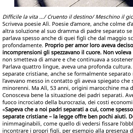
Difficile la vita .../ Cruento il destino/ Meschino i
Scriveva poesie Alì. Poesie d’amore, anche colme d’a
altra soluzione al suo dramma di padre separato se 
parlava spesso anche di quei figli che dal maggio sc
profondamente.
Proprio per amor loro aveva deciso 
incomprensioni gli spezzavano il cuore. Non voleva 
non smetteva di amare e che continuava a sostene
Parlava quattro lingue, aveva una profonda cultura.
separate cristiane, anche se formalmente separato n
l’avevano messo in contatto gli aveva spiegato che 
minorenni. Ma Alì, 53 anni, origini marocchine ma da 
Conosceva bene la situazione dei padri separati. Av
fuoco incrociato della burocrazia, dei costi economic
«
Sapeva che a noi padri separati a cui, come spesso
separate cristiane – la legge offre ben pochi aiuti.
inimmaginabili, come quello di vedersi fissare l’obb
incontrare i propri figli, per esempio alla presenza