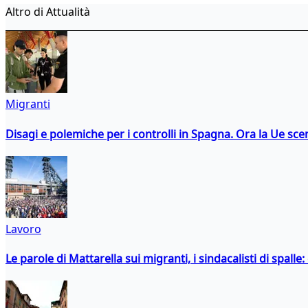
Altro di Attualità
Migranti
Disagi e polemiche per i controlli in Spagna. Ora la Ue 
Lavoro
Le parole di Mattarella sui migranti, i sindacalisti di spalle