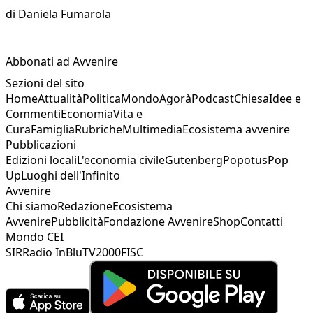
di
Daniela Fumarola
Abbonati ad Avvenire
Sezioni del sito
Home
Attualità
Politica
Mondo
Agorà
Podcast
Chiesa
Idee e
Commenti
Economia
Vita e
Cura
Famiglia
Rubriche
Multimedia
Ecosistema avvenire
Pubblicazioni
Edizioni locali
L'economia civile
Gutenberg
Popotus
Pop
Up
Luoghi dell'Infinito
Avvenire
Chi siamo
Redazione
Ecosistema
Avvenire
Pubblicità
Fondazione Avvenire
Shop
Contatti
Mondo CEI
SIR
Radio InBlu
TV2000
FISC