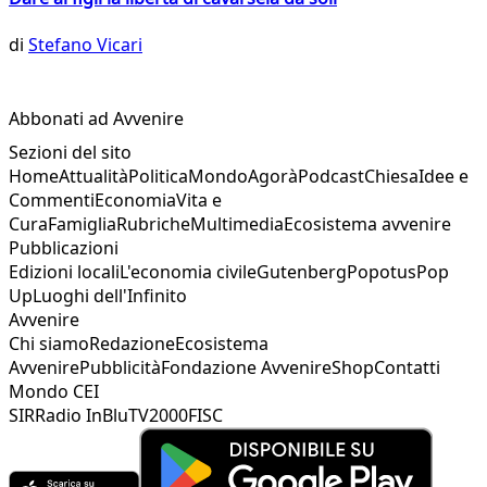
di
Stefano Vicari
Abbonati ad Avvenire
Sezioni del sito
Home
Attualità
Politica
Mondo
Agorà
Podcast
Chiesa
Idee e
Commenti
Economia
Vita e
Cura
Famiglia
Rubriche
Multimedia
Ecosistema avvenire
Pubblicazioni
Edizioni locali
L'economia civile
Gutenberg
Popotus
Pop
Up
Luoghi dell'Infinito
Avvenire
Chi siamo
Redazione
Ecosistema
Avvenire
Pubblicità
Fondazione Avvenire
Shop
Contatti
Mondo CEI
SIR
Radio InBlu
TV2000
FISC