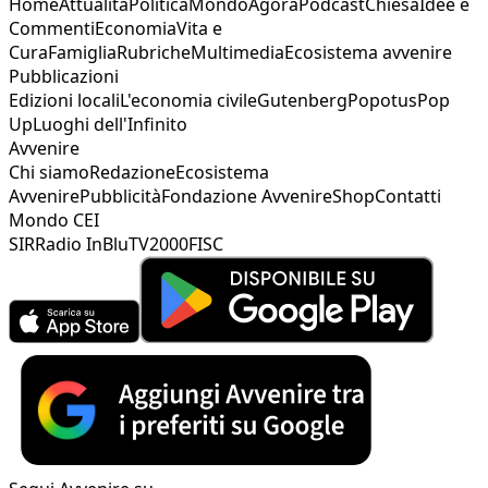
Home
Attualità
Politica
Mondo
Agorà
Podcast
Chiesa
Idee e
Commenti
Economia
Vita e
Cura
Famiglia
Rubriche
Multimedia
Ecosistema avvenire
Pubblicazioni
Edizioni locali
L'economia civile
Gutenberg
Popotus
Pop
Up
Luoghi dell'Infinito
Avvenire
Chi siamo
Redazione
Ecosistema
Avvenire
Pubblicità
Fondazione Avvenire
Shop
Contatti
Mondo CEI
SIR
Radio InBlu
TV2000
FISC