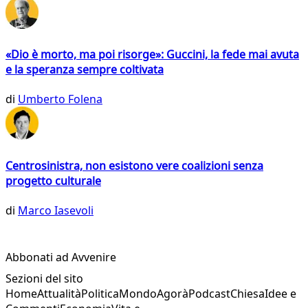
«Dio è morto, ma poi risorge»: Guccini, la fede mai avuta
e la speranza sempre coltivata
di
Umberto Folena
Centrosinistra, non esistono vere coalizioni senza
progetto culturale
di
Marco Iasevoli
Abbonati ad Avvenire
Sezioni del sito
Home
Attualità
Politica
Mondo
Agorà
Podcast
Chiesa
Idee e