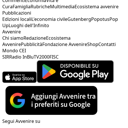
Commenti
Economia
Vita e
Cura
Famiglia
Rubriche
Multimedia
Ecosistema avvenire
Pubblicazioni
Edizioni locali
L'economia civile
Gutenberg
Popotus
Pop
Up
Luoghi dell'Infinito
Avvenire
Chi siamo
Redazione
Ecosistema
Avvenire
Pubblicità
Fondazione Avvenire
Shop
Contatti
Mondo CEI
SIR
Radio InBlu
TV2000
FISC
Segui Avvenire su