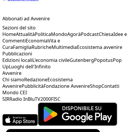
Abbonati ad Avvenire
Sezioni del sito
Home
Attualità
Politica
Mondo
Agorà
Podcast
Chiesa
Idee e
Commenti
Economia
Vita e
Cura
Famiglia
Rubriche
Multimedia
Ecosistema avvenire
Pubblicazioni
Edizioni locali
L'economia civile
Gutenberg
Popotus
Pop
Up
Luoghi dell'Infinito
Avvenire
Chi siamo
Redazione
Ecosistema
Avvenire
Pubblicità
Fondazione Avvenire
Shop
Contatti
Mondo CEI
SIR
Radio InBlu
TV2000
FISC