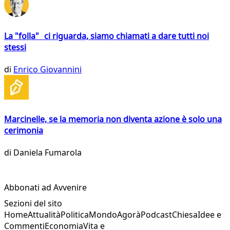
La "folla" ci riguarda, siamo chiamati a dare tutti noi
stessi
di
Enrico Giovannini
Marcinelle, se la memoria non diventa azione è solo una
cerimonia
di
Daniela Fumarola
Abbonati ad Avvenire
Sezioni del sito
Home
Attualità
Politica
Mondo
Agorà
Podcast
Chiesa
Idee e
Commenti
Economia
Vita e