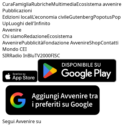
Cura
Famiglia
Rubriche
Multimedia
Ecosistema avvenire
Pubblicazioni
Edizioni locali
L'economia civile
Gutenberg
Popotus
Pop
Up
Luoghi dell'Infinito
Avvenire
Chi siamo
Redazione
Ecosistema
Avvenire
Pubblicità
Fondazione Avvenire
Shop
Contatti
Mondo CEI
SIR
Radio InBlu
TV2000
FISC
Segui Avvenire su