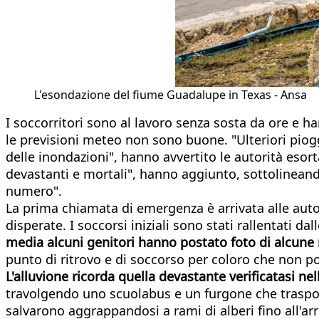
L'esondazione del fiume Guadalupe in Texas - Ansa
I soccorritori sono al lavoro senza sosta da ore e han
le previsioni meteo non sono buone. "Ulteriori piog
delle inondazioni", hanno avvertito le autorità esor
devastanti e mortali", hanno aggiunto, sottolineando
numero".
La prima chiamata di emergenza è arrivata alle autori
disperate. I soccorsi iniziali sono stati rallentati 
media alcuni genitori hanno postato foto di alcune r
punto di ritrovo e di soccorso per coloro che non po
L'alluvione ricorda quella devastante verificatasi nel
travolgendo uno scuolabus e un furgone che trasport
salvarono aggrappandosi a rami di alberi fino all'arr