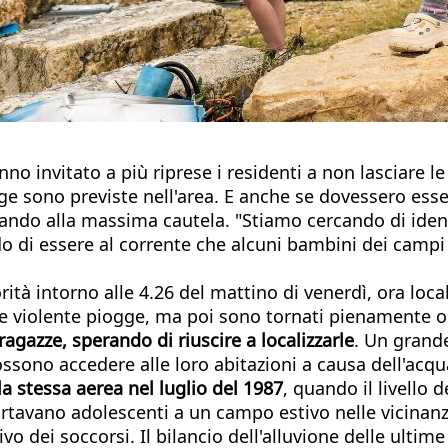
no invitato a più riprese i residenti a non lasciare le
ge sono previste nell'area. E anche se dovessero esse
tando alla massima cautela. "Stiamo cercando di ident
 di essere al corrente che alcuni bambini dei campi 
tà intorno alle 4.26 del mattino di venerdì, ora local
dalle violente piogge, ma poi sono tornati pienamente o
agazze, sperando di riuscire a localizzarle
. Un grand
ssono accedere alle loro abitazioni a causa dell'acqu
la stessa aerea nel luglio del 1987
, quando il livello 
avano adolescenti a un campo estivo nelle vicinanze. 
ivo dei soccorsi. Il bilancio dell'alluvione delle ulti