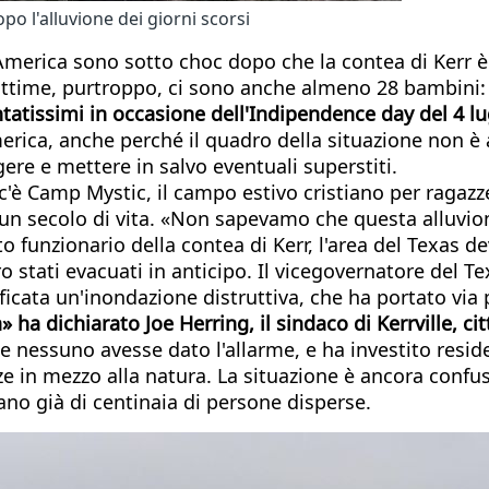
po l'alluvione dei giorni scorsi
a l'America sono sotto choc dopo che la contea di Kerr
 vittime, purtroppo, ci sono anche almeno 28 bambini
entatissimi in occasione dell'Indipendence day del 4 lu
erica, anche perché il quadro della situazione non è 
gere e mettere in salvo eventuali superstiti.
c'è Camp Mystic, il campo estivo cristiano per ragazze
i un secolo di vita. «Non sapevamo che questa alluvi
alto funzionario della contea di Kerr, l'area del Texas 
ati evacuati in anticipo. Il vicegovernatore del Texas
rificata un'inondazione distruttiva, che ha portato vi
ha dichiarato Joe Herring, il sindaco di Kerrville, cit
he nessuno avesse dato l'allarme, e ha investito res
ze in mezzo alla natura. La situazione è ancora confus
ano già di centinaia di persone disperse.