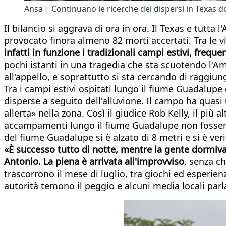
Ansa | Continuano le ricerche dei dispersi in Texas do
Il bilancio si aggrava di ora in ora. Il Texas e tutt
provocato finora almeno 82 morti accertati. Tra le
infatti in funzione i tradizionali campi estivi, frequ
pochi istanti in una tragedia che sta scuotendo l'Am
all'appello, e soprattutto si sta cercando di raggiun
Tra i campi estivi ospitati lungo il fiume Guadalupe 
disperse a seguito dell'alluvione. Il campo ha quas
allerta» nella zona. Così il giudice Rob Kelly, il più 
accampamenti lungo il fiume Guadalupe non fossero st
del fiume Guadalupe si è alzato di 8 metri e si è ve
«È successo tutto di notte, mentre la gente dormiva» 
Antonio. La piena è arrivata all'improvviso
, senza c
trascorrono il mese di luglio, tra giochi ed esperien
autorità temono il peggio e alcuni media locali parl