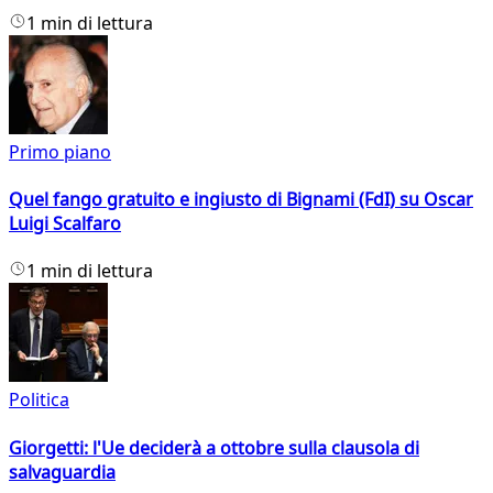
1 min di lettura
Primo piano
Quel fango gratuito e ingiusto di Bignami (FdI) su Oscar
Luigi Scalfaro
1 min di lettura
Politica
Giorgetti: l'Ue deciderà a ottobre sulla clausola di
salvaguardia