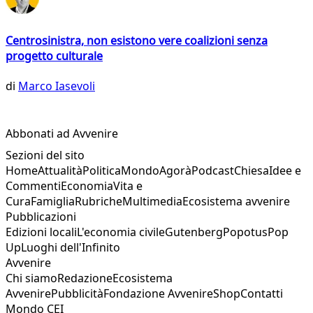
Centrosinistra, non esistono vere coalizioni senza
progetto culturale
di
Marco Iasevoli
Abbonati ad Avvenire
Sezioni del sito
Home
Attualità
Politica
Mondo
Agorà
Podcast
Chiesa
Idee e
Commenti
Economia
Vita e
Cura
Famiglia
Rubriche
Multimedia
Ecosistema avvenire
Pubblicazioni
Edizioni locali
L'economia civile
Gutenberg
Popotus
Pop
Up
Luoghi dell'Infinito
Avvenire
Chi siamo
Redazione
Ecosistema
Avvenire
Pubblicità
Fondazione Avvenire
Shop
Contatti
Mondo CEI