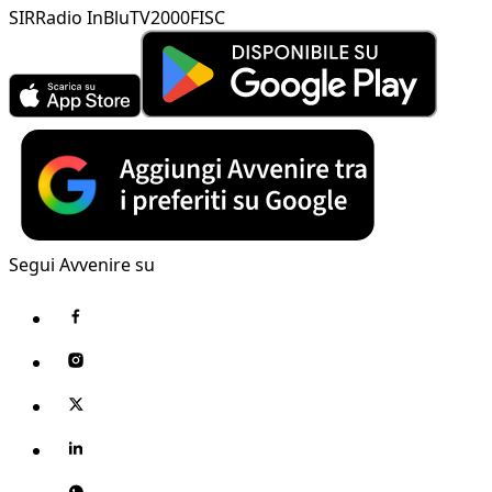
SIR
Radio InBlu
TV2000
FISC
Segui Avvenire su