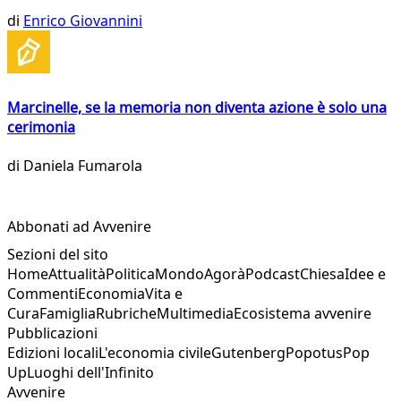
di
Enrico Giovannini
Marcinelle, se la memoria non diventa azione è solo una
cerimonia
di
Daniela Fumarola
Abbonati ad Avvenire
Sezioni del sito
Home
Attualità
Politica
Mondo
Agorà
Podcast
Chiesa
Idee e
Commenti
Economia
Vita e
Cura
Famiglia
Rubriche
Multimedia
Ecosistema avvenire
Pubblicazioni
Edizioni locali
L'economia civile
Gutenberg
Popotus
Pop
Up
Luoghi dell'Infinito
Avvenire