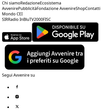
Chi siamo
Redazione
Ecosistema
Avvenire
Pubblicità
Fondazione Avvenire
Shop
Contatti
Mondo CEI
SIR
Radio InBlu
TV2000
FISC
Segui Avvenire su