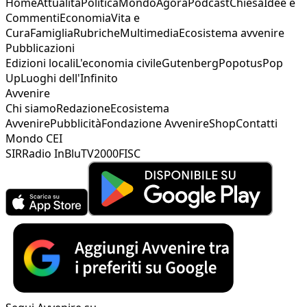
Home
Attualità
Politica
Mondo
Agorà
Podcast
Chiesa
Idee e
Commenti
Economia
Vita e
Cura
Famiglia
Rubriche
Multimedia
Ecosistema avvenire
Pubblicazioni
Edizioni locali
L'economia civile
Gutenberg
Popotus
Pop
Up
Luoghi dell'Infinito
Avvenire
Chi siamo
Redazione
Ecosistema
Avvenire
Pubblicità
Fondazione Avvenire
Shop
Contatti
Mondo CEI
SIR
Radio InBlu
TV2000
FISC