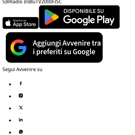
SIR
Radio InBlu
TV2000
FISC
Segui Avvenire su