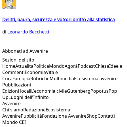
Delitti, paura, sicurezza e voto: il diritto alla statistica
di
Leonardo Becchetti
Abbonati ad Avvenire
Sezioni del sito
Home
Attualità
Politica
Mondo
Agorà
Podcast
Chiesa
Idee e
Commenti
Economia
Vita e
Cura
Famiglia
Rubriche
Multimedia
Ecosistema avvenire
Pubblicazioni
Edizioni locali
L'economia civile
Gutenberg
Popotus
Pop
Up
Luoghi dell'Infinito
Avvenire
Chi siamo
Redazione
Ecosistema
Avvenire
Pubblicità
Fondazione Avvenire
Shop
Contatti
Mondo CEI