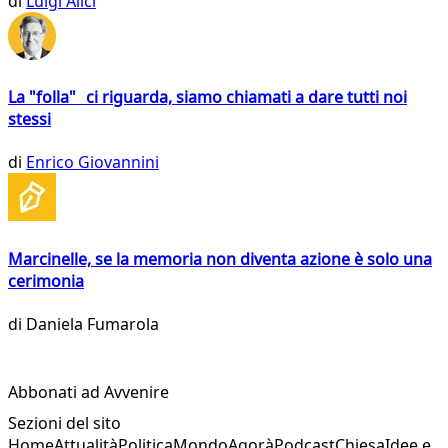
di
Luigi Alici
La "folla" ci riguarda, siamo chiamati a dare tutti noi
stessi
di
Enrico Giovannini
Marcinelle, se la memoria non diventa azione è solo una
cerimonia
di
Daniela Fumarola
Abbonati ad Avvenire
Sezioni del sito
Home
Attualità
Politica
Mondo
Agorà
Podcast
Chiesa
Idee e