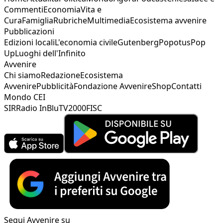
Commenti
Economia
Vita e
Cura
Famiglia
Rubriche
Multimedia
Ecosistema avvenire
Pubblicazioni
Edizioni locali
L'economia civile
Gutenberg
Popotus
Pop
Up
Luoghi dell'Infinito
Avvenire
Chi siamo
Redazione
Ecosistema
Avvenire
Pubblicità
Fondazione Avvenire
Shop
Contatti
Mondo CEI
SIR
Radio InBlu
TV2000
FISC
Segui Avvenire su