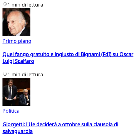
1 min di lettura
Primo piano
Quel fango gratuito e ingiusto di Bignami (FdI) su Oscar
Luigi Scalfaro
1 min di lettura
Politica
Giorgetti: l'Ue deciderà a ottobre sulla clausola di
salvaguardia