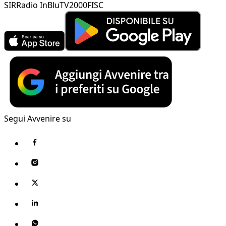
SIR
Radio InBlu
TV2000
FISC
Segui Avvenire su