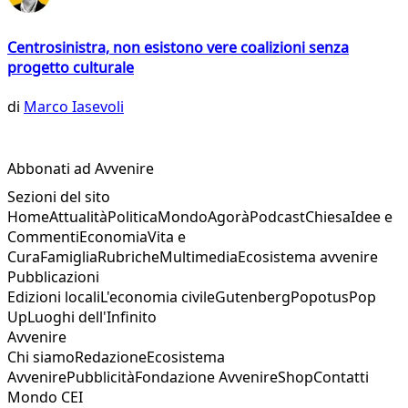
Centrosinistra, non esistono vere coalizioni senza
progetto culturale
di
Marco Iasevoli
Abbonati ad Avvenire
Sezioni del sito
Home
Attualità
Politica
Mondo
Agorà
Podcast
Chiesa
Idee e
Commenti
Economia
Vita e
Cura
Famiglia
Rubriche
Multimedia
Ecosistema avvenire
Pubblicazioni
Edizioni locali
L'economia civile
Gutenberg
Popotus
Pop
Up
Luoghi dell'Infinito
Avvenire
Chi siamo
Redazione
Ecosistema
Avvenire
Pubblicità
Fondazione Avvenire
Shop
Contatti
Mondo CEI