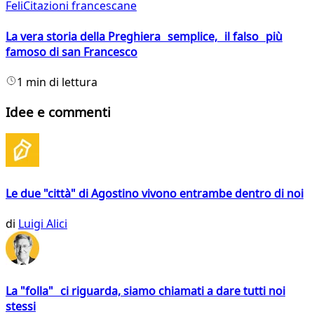
FeliCitazioni francescane
La vera storia della Preghiera semplice, il falso più
famoso di san Francesco
1 min di lettura
Idee e commenti
Le due "città" di Agostino vivono entrambe dentro di noi
di
Luigi Alici
La "folla" ci riguarda, siamo chiamati a dare tutti noi
stessi