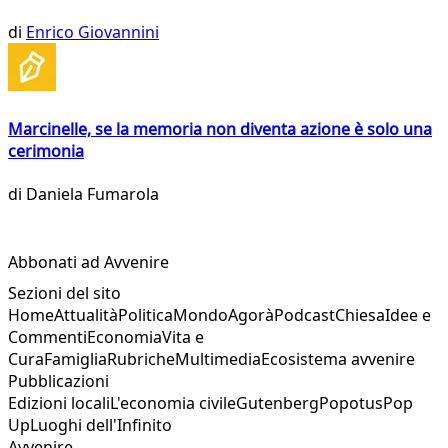
di
Enrico Giovannini
Marcinelle, se la memoria non diventa azione è solo una
cerimonia
di
Daniela Fumarola
Abbonati ad Avvenire
Sezioni del sito
Home
Attualità
Politica
Mondo
Agorà
Podcast
Chiesa
Idee e
Commenti
Economia
Vita e
Cura
Famiglia
Rubriche
Multimedia
Ecosistema avvenire
Pubblicazioni
Edizioni locali
L'economia civile
Gutenberg
Popotus
Pop
Up
Luoghi dell'Infinito
Avvenire