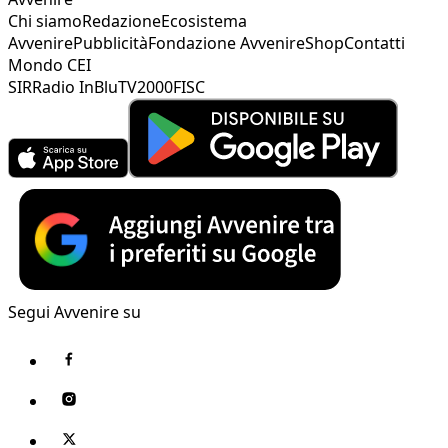
Chi siamo
Redazione
Ecosistema
Avvenire
Pubblicità
Fondazione Avvenire
Shop
Contatti
Mondo CEI
SIR
Radio InBlu
TV2000
FISC
Segui Avvenire su