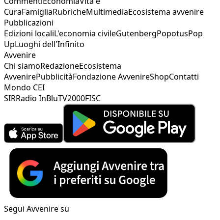
Commenti
Economia
Vita e
Cura
Famiglia
Rubriche
Multimedia
Ecosistema avvenire
Pubblicazioni
Edizioni locali
L'economia civile
Gutenberg
Popotus
Pop
Up
Luoghi dell'Infinito
Avvenire
Chi siamo
Redazione
Ecosistema
Avvenire
Pubblicità
Fondazione Avvenire
Shop
Contatti
Mondo CEI
SIR
Radio InBlu
TV2000
FISC
Segui Avvenire su