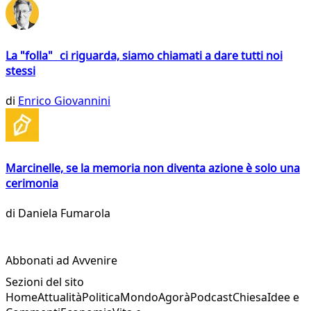
La "folla" ci riguarda, siamo chiamati a dare tutti noi
stessi
di
Enrico Giovannini
Marcinelle, se la memoria non diventa azione è solo una
cerimonia
di
Daniela Fumarola
Abbonati ad Avvenire
Sezioni del sito
Home
Attualità
Politica
Mondo
Agorà
Podcast
Chiesa
Idee e