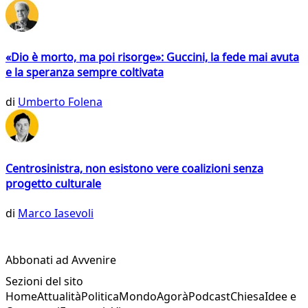
«Dio è morto, ma poi risorge»: Guccini, la fede mai avuta
e la speranza sempre coltivata
di
Umberto Folena
Centrosinistra, non esistono vere coalizioni senza
progetto culturale
di
Marco Iasevoli
Abbonati ad Avvenire
Sezioni del sito
Home
Attualità
Politica
Mondo
Agorà
Podcast
Chiesa
Idee e