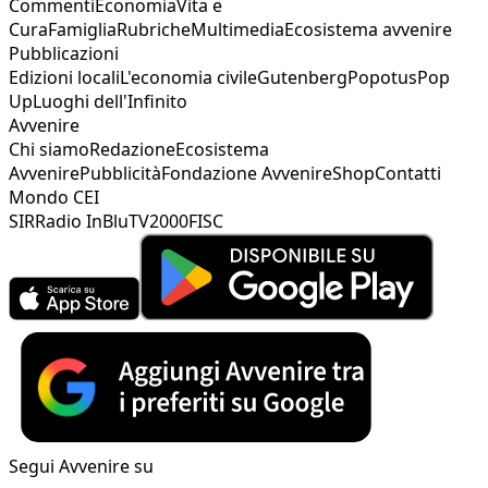
Commenti
Economia
Vita e
Cura
Famiglia
Rubriche
Multimedia
Ecosistema avvenire
Pubblicazioni
Edizioni locali
L'economia civile
Gutenberg
Popotus
Pop
Up
Luoghi dell'Infinito
Avvenire
Chi siamo
Redazione
Ecosistema
Avvenire
Pubblicità
Fondazione Avvenire
Shop
Contatti
Mondo CEI
SIR
Radio InBlu
TV2000
FISC
Segui Avvenire su