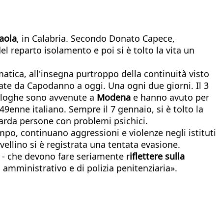
aola
, in Calabria. Secondo Donato Capece,
l reparto isolamento e poi si è tolto la vita un
atica, all'insegna purtroppo della continuità visto
idate da Capodanno a oggi. Una ogni due giorni. Il 3
naloghe sono avvenute a
Modena
e hanno avuto per
9enne italiano. Sempre il 7 gennaio, si è tolto la
guarda persone con problemi psichici.
tempo, continuano aggressioni e violenze negli istituti
vellino si è registrata una tentata evasione.
e - che devono fare seriamente r
iflettere sulla
, amministrativo e di polizia penitenziaria».