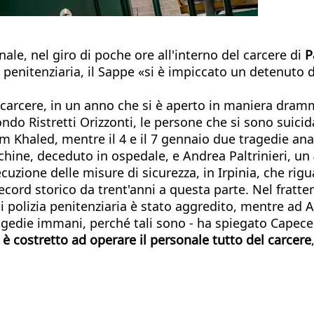
nale, nel giro di poche ore all'interno del carcere di
P
enitenziaria, il Sappe «si è impiccato un detenuto de
 carcere, in un anno che si è aperto in maniera dramm
condo Ristretti Orizzonti, le persone che si sono suic
im Khaled, mentre il 4 e il 7 gennaio due tragedie a
hine, deceduto in ospedale, e Andrea Paltrinieri, un 4
secuzione delle misure di sicurezza, in Irpinia, che ri
, record storico da trent'anni a questa parte. Nel frat
i polizia penitenziaria è stato aggredito, mentre ad A
tragedie immani, perché tali sono - ha spiegato Capec
i è costretto ad operare il personale tutto del carcere