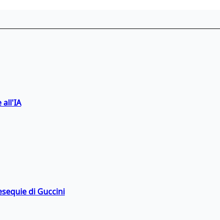
 all'IA
esequie di Guccini