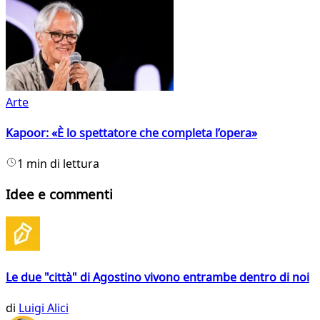
Arte
Kapoor: «È lo spettatore che completa l’opera»
1 min di lettura
Idee e commenti
Le due "città" di Agostino vivono entrambe dentro di noi
di
Luigi Alici