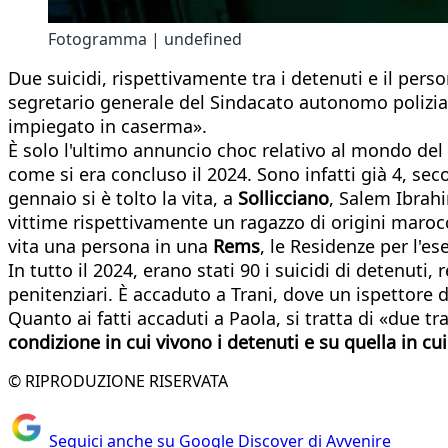
Fotogramma | undefined
Due suicidi, rispettivamente tra i detenuti e il perso
segretario generale del Sindacato autonomo polizia p
impiegato in caserma».
È solo l'ultimo annuncio choc relativo al mondo del
come si era concluso il 2024. Sono infatti già 4, se
gennaio si è tolto la vita, a
Sollicciano
, Salem Ibrah
vittime rispettivamente un ragazzo di origini marocc
vita una persona in una
Rems
, le Residenze per l'e
In tutto il 2024, erano stati 90 i suicidi di detenuti
penitenziari. È accaduto a Trani, dove un ispettore d
Quanto ai fatti accaduti a Paola, si tratta di «due 
condizione in cui vivono i detenuti e su quella in cu
© RIPRODUZIONE RISERVATA
Seguici anche su Google Discover di Avvenire