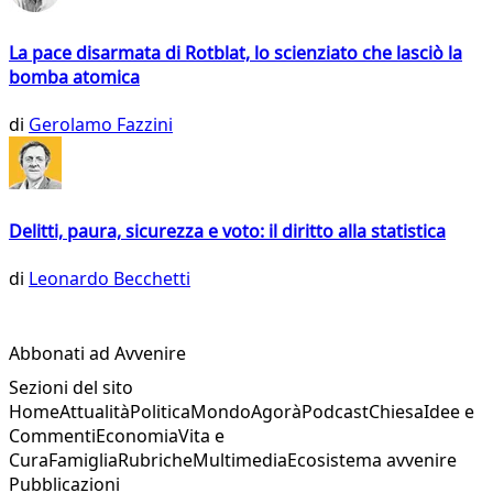
La pace disarmata di Rotblat, lo scienziato che lasciò la
bomba atomica
di
Gerolamo Fazzini
Delitti, paura, sicurezza e voto: il diritto alla statistica
di
Leonardo Becchetti
Abbonati ad Avvenire
Sezioni del sito
Home
Attualità
Politica
Mondo
Agorà
Podcast
Chiesa
Idee e
Commenti
Economia
Vita e
Cura
Famiglia
Rubriche
Multimedia
Ecosistema avvenire
Pubblicazioni