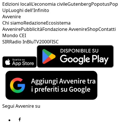
Edizioni locali
L'economia civile
Gutenberg
Popotus
Pop
Up
Luoghi dell'Infinito
Avvenire
Chi siamo
Redazione
Ecosistema
Avvenire
Pubblicità
Fondazione Avvenire
Shop
Contatti
Mondo CEI
SIR
Radio InBlu
TV2000
FISC
Segui Avvenire su