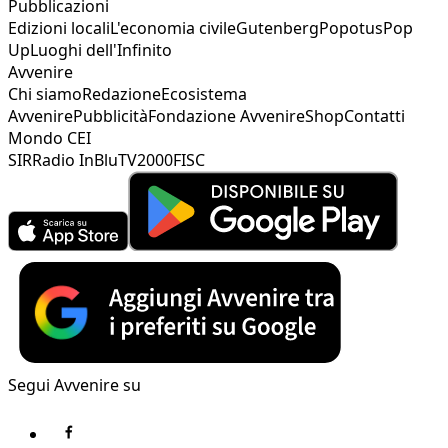
Pubblicazioni
Edizioni locali
L'economia civile
Gutenberg
Popotus
Pop
Up
Luoghi dell'Infinito
Avvenire
Chi siamo
Redazione
Ecosistema
Avvenire
Pubblicità
Fondazione Avvenire
Shop
Contatti
Mondo CEI
SIR
Radio InBlu
TV2000
FISC
Segui Avvenire su