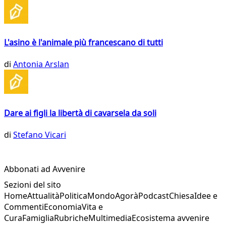
L'asino è l'animale più francescano di tutti
di
Antonia Arslan
Dare ai figli la libertà di cavarsela da soli
di
Stefano Vicari
Abbonati ad Avvenire
Sezioni del sito
Home
Attualità
Politica
Mondo
Agorà
Podcast
Chiesa
Idee e
Commenti
Economia
Vita e
Cura
Famiglia
Rubriche
Multimedia
Ecosistema avvenire