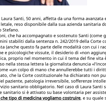
a Laura Santi, 50 anni, affetta da una forma avanzata e
tale, reso disponibile dalla sua azienda sanitaria do
to Stefano.
ioni, che ha accompagnato e sostenuto Santi (come già
mini stabiliti dalla sentenza n. 242/2019 della Corte 
ta (anche questo fa parte delle modalità con cui i rad
iche e psicologiche vissute, il desiderio di «non aggiu
ica, proprio nel momento in cui il tema del fine vita
o nella stessa lettera la giornalista denuncia «l'inco
ome «un colpo di mano che annullerebbe tutti i diritt
eato, che la Corte costituzionale ha dichiarato non pun
l paziente, patologia irreversibile, sofferenze intoll
vizio sanitario obbligatorio. Nel caso di Laura Santi si 
anitario si è attivato su base volontaria per assiste
che tipo di medicina vogliamo costruire
, e su quale 