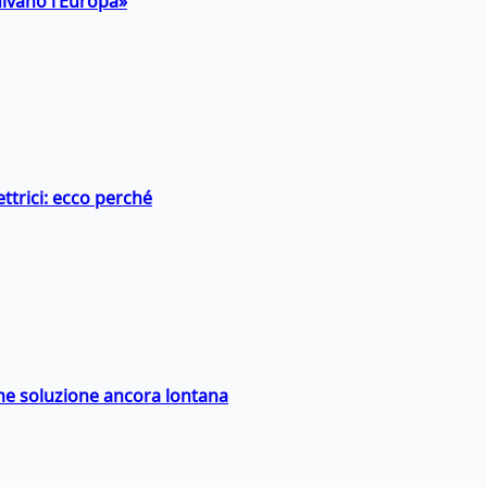
uivano l’Europa»
ttrici: ecco perché
ime soluzione ancora lontana