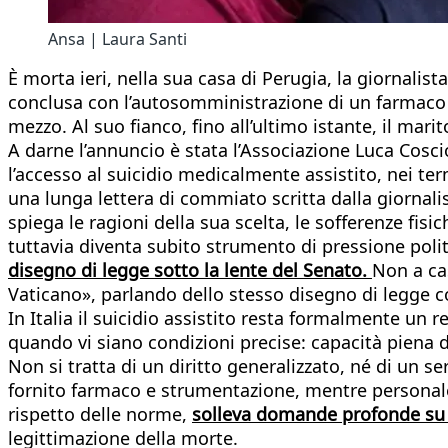
Ansa | Laura Santi
È morta ieri, nella sua casa di Perugia, la giornalist
conclusa con l’autosomministrazione di un farmaco le
mezzo. Al suo fianco, fino all’ultimo istante, il mari
A darne l’annuncio è stata l’Associazione Luca Cosc
l’accesso al suicidio medicalmente assistito, nei ter
una lunga lettera di commiato scritta dalla giornalis
spiega le ragioni della sua scelta, le sofferenze fis
tuttavia diventa subito strumento di pressione polit
disegno di legge sotto la lente del Senato.
Non a cas
Vaticano», parlando dello stesso disegno di legge c
In Italia il suicidio assistito resta formalmente un r
quando vi siano condizioni precise: capacità piena de
Non si tratta di un diritto generalizzato, né di un ser
fornito farmaco e strumentazione, mentre personale s
rispetto delle norme,
solleva domande profonde su 
legittimazione della morte.