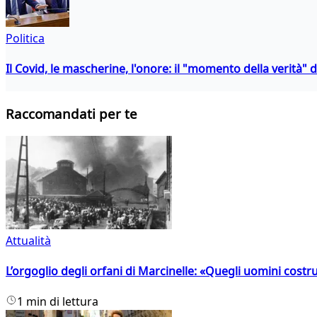
Politica
Il Covid, le mascherine, l'onore: il "momento della verità" 
Raccomandati per te
Attualità
L’orgoglio degli orfani di Marcinelle: «Quegli uomini costr
1 min di lettura