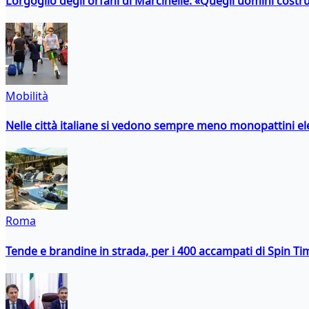
L’orgoglio degli orfani di Marcinelle: «Quegli uomini costr
Mobilità
Nelle città italiane si vedono sempre meno monopattini ele
Roma
Tende e brandine in strada, per i 400 accampati di Spin T