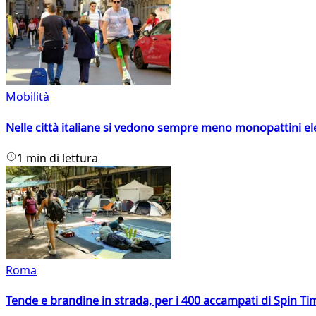
Mobilità
Nelle città italiane si vedono sempre meno monopattini ele
1 min di lettura
Roma
Tende e brandine in strada, per i 400 accampati di Spin T