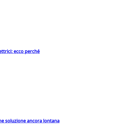
ttrici: ecco perché
ime soluzione ancora lontana