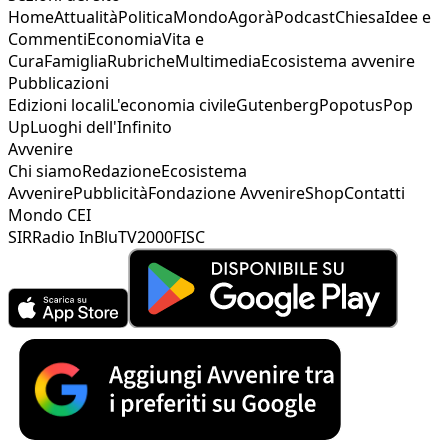
Home
Attualità
Politica
Mondo
Agorà
Podcast
Chiesa
Idee e
Commenti
Economia
Vita e
Cura
Famiglia
Rubriche
Multimedia
Ecosistema avvenire
Pubblicazioni
Edizioni locali
L'economia civile
Gutenberg
Popotus
Pop
Up
Luoghi dell'Infinito
Avvenire
Chi siamo
Redazione
Ecosistema
Avvenire
Pubblicità
Fondazione Avvenire
Shop
Contatti
Mondo CEI
SIR
Radio InBlu
TV2000
FISC