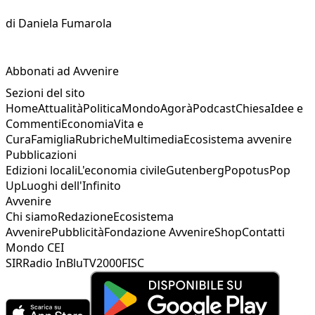
di
Daniela Fumarola
Abbonati ad Avvenire
Sezioni del sito
Home
Attualità
Politica
Mondo
Agorà
Podcast
Chiesa
Idee e
Commenti
Economia
Vita e
Cura
Famiglia
Rubriche
Multimedia
Ecosistema avvenire
Pubblicazioni
Edizioni locali
L'economia civile
Gutenberg
Popotus
Pop
Up
Luoghi dell'Infinito
Avvenire
Chi siamo
Redazione
Ecosistema
Avvenire
Pubblicità
Fondazione Avvenire
Shop
Contatti
Mondo CEI
SIR
Radio InBlu
TV2000
FISC