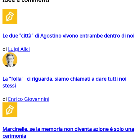
Le due "città" di Agostino vivono entrambe dentro di noi
di
Luigi Alici
La "folla" ci riguarda, siamo chiamati a dare tutti noi
stessi
di
Enrico Giovannini
Marcinelle, se la memoria non diventa azione è solo una
cerimonia