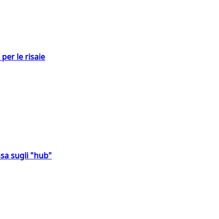
per le risaie
sa sugli "hub"