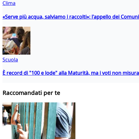
Clima
«Serve più acqua, salviamo i raccolti»: l'appello dei Comuni 
Scuola
È record di "100 e lode" alla Maturità, ma i voti non misu
Raccomandati per te