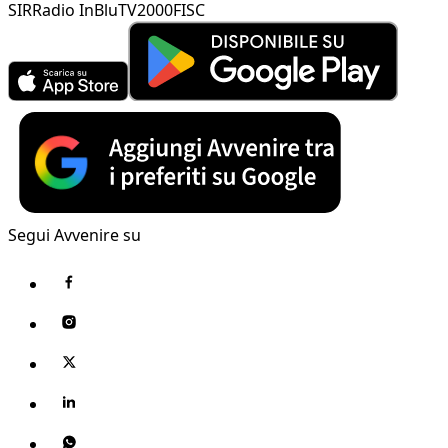
SIR
Radio InBlu
TV2000
FISC
Segui Avvenire su