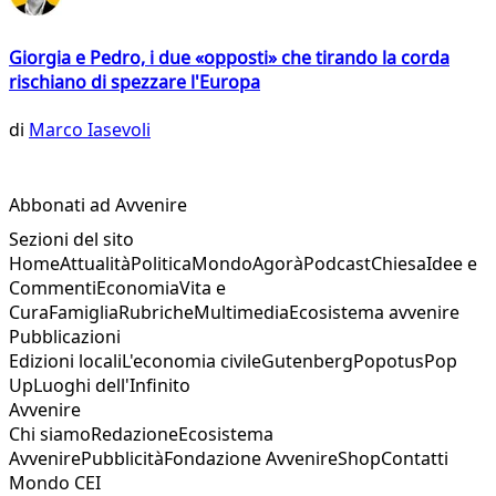
Giorgia e Pedro, i due «opposti» che tirando la corda
rischiano di spezzare l'Europa
di
Marco Iasevoli
Abbonati ad Avvenire
Sezioni del sito
Home
Attualità
Politica
Mondo
Agorà
Podcast
Chiesa
Idee e
Commenti
Economia
Vita e
Cura
Famiglia
Rubriche
Multimedia
Ecosistema avvenire
Pubblicazioni
Edizioni locali
L'economia civile
Gutenberg
Popotus
Pop
Up
Luoghi dell'Infinito
Avvenire
Chi siamo
Redazione
Ecosistema
Avvenire
Pubblicità
Fondazione Avvenire
Shop
Contatti
Mondo CEI