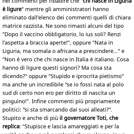
nei commenti per ribadire che "
chi nasce in Liguria
è ligure
" mentre gli amministratori hanno
eliminato dall'elenco dei commenti quelli di chiara
matrice razzista. Ne sono rimasti alcuni del tipo
"Dopo il vaccino obbligatorio, lo ius soli? Renzi
l'aspetta a braccia aperte!", oppure "Nata in
Liguria, ma somala o africana a prescindere..." e
"Non è vero che chi nasce in Italia è italiano. Cosa
hanno di ligure questi signori? Ma cosa sta
dicendo?" oppure "Stupido e iprocrita pietismo"
ma anche un incredibile "se io fossi nata al polo
sud di certo non ero per diritto di nascita un
pinguino!". Infine commenti più propriamente
politici: "si sta smarcando dai suoi alleati?".
Stupito e anche di più
il governatore Toti, che
replica
: "Stupisce e lascia amareggiati e per la