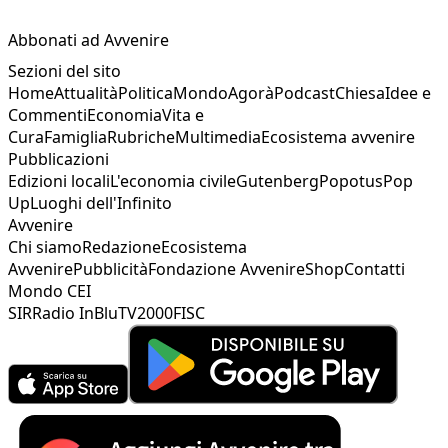
Abbonati ad Avvenire
Sezioni del sito
Home
Attualità
Politica
Mondo
Agorà
Podcast
Chiesa
Idee e
Commenti
Economia
Vita e
Cura
Famiglia
Rubriche
Multimedia
Ecosistema avvenire
Pubblicazioni
Edizioni locali
L'economia civile
Gutenberg
Popotus
Pop
Up
Luoghi dell'Infinito
Avvenire
Chi siamo
Redazione
Ecosistema
Avvenire
Pubblicità
Fondazione Avvenire
Shop
Contatti
Mondo CEI
SIR
Radio InBlu
TV2000
FISC