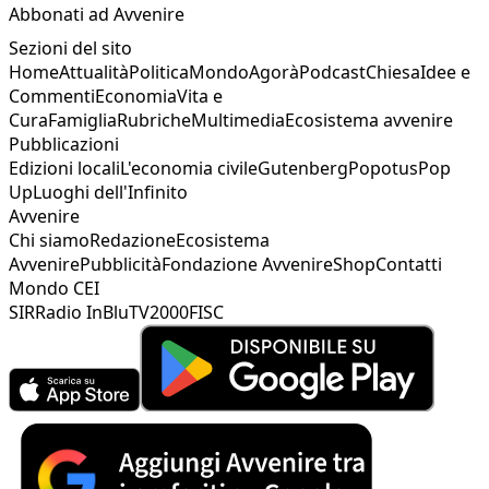
Abbonati ad Avvenire
Sezioni del sito
Home
Attualità
Politica
Mondo
Agorà
Podcast
Chiesa
Idee e
Commenti
Economia
Vita e
Cura
Famiglia
Rubriche
Multimedia
Ecosistema avvenire
Pubblicazioni
Edizioni locali
L'economia civile
Gutenberg
Popotus
Pop
Up
Luoghi dell'Infinito
Avvenire
Chi siamo
Redazione
Ecosistema
Avvenire
Pubblicità
Fondazione Avvenire
Shop
Contatti
Mondo CEI
SIR
Radio InBlu
TV2000
FISC