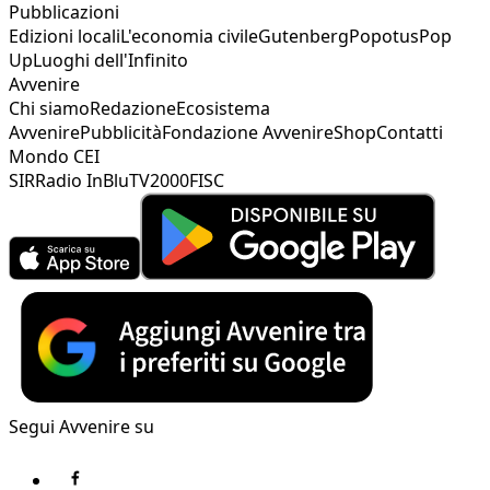
Pubblicazioni
Edizioni locali
L'economia civile
Gutenberg
Popotus
Pop
Up
Luoghi dell'Infinito
Avvenire
Chi siamo
Redazione
Ecosistema
Avvenire
Pubblicità
Fondazione Avvenire
Shop
Contatti
Mondo CEI
SIR
Radio InBlu
TV2000
FISC
Segui Avvenire su