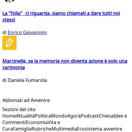
La "folla" ci riguarda, siamo chiamati a dare tutti noi
stessi
di
Enrico Giovannini
Marcinelle, se la memoria non diventa azione è solo una
cerimonia
di
Daniela Fumarola
Abbonati ad Avvenire
Sezioni del sito
Home
Attualità
Politica
Mondo
Agorà
Podcast
Chiesa
Idee e
Commenti
Economia
Vita e
Cura
Famiglia
Rubriche
Multimedia
Ecosistema avvenire