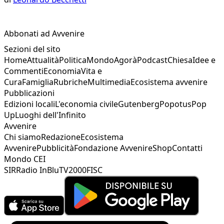
Abbonati ad Avvenire
Sezioni del sito
Home
Attualità
Politica
Mondo
Agorà
Podcast
Chiesa
Idee e
Commenti
Economia
Vita e
Cura
Famiglia
Rubriche
Multimedia
Ecosistema avvenire
Pubblicazioni
Edizioni locali
L'economia civile
Gutenberg
Popotus
Pop
Up
Luoghi dell'Infinito
Avvenire
Chi siamo
Redazione
Ecosistema
Avvenire
Pubblicità
Fondazione Avvenire
Shop
Contatti
Mondo CEI
SIR
Radio InBlu
TV2000
FISC