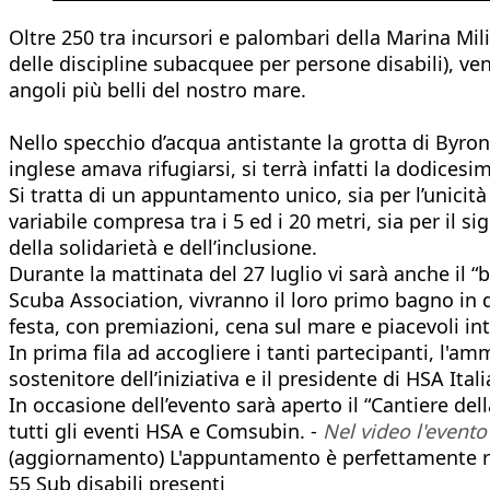
Oltre 250 tra incursori e palombari della Marina Mili
delle discipline subacquee per persone disabili), ve
angoli più belli del nostro mare.
Nello specchio d’acqua antistante la grotta di Byron 
inglese amava rifugiarsi, si terrà infatti la dodice
Si tratta di un appuntamento unico, sia per l’unici
variabile compresa tra i 5 ed i 20 metri, sia per il si
della solidarietà e dell’inclusione.
Durante la mattinata del 27 luglio vi sarà anche il “
Scuba Association, vivranno il loro primo bagno in
festa, con premiazioni, cena sul mare e piacevoli i
In prima fila ad accogliere i tanti partecipanti, l
sostenitore dell’iniziativa e il presidente di HSA Ital
In occasione dell’evento sarà aperto il “Cantiere de
tutti gli eventi HSA e Comsubin. -
Nel video l'evento
(aggiornamento) L'appuntamento è perfettamente r
55 Sub disabili presenti