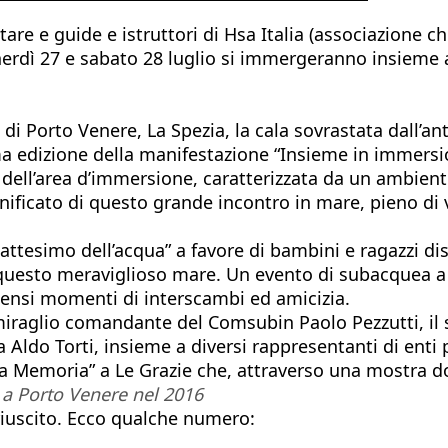
tare e guide e istruttori di Hsa Italia (associazione c
nerdì 27 e sabato 28 luglio si immergeranno insieme a
di Porto Venere, La Spezia, la cala sovrastata dall’ant
sima edizione della manifestazione “Insieme in immers
tà dell’area d’immersione, caratterizzata da un ambie
gnificato di questo grande incontro in mare, pieno di va
battesimo dell’acqua” a favore di bambini e ragazzi dis
 questo meraviglioso mare. Un evento di subacquea a 
ntensi momenti di interscambi ed amicizia.
'ammiraglio comandante del Comsubin Paolo Pezzutti, i
ia Aldo Torti, insieme a diversi rappresentanti di enti p
lla Memoria” a Le Grazie che, attraverso una mostra d
 a Porto Venere nel 2016
iuscito. Ecco qualche numero: