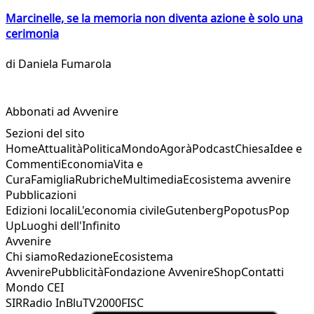
Marcinelle, se la memoria non diventa azione è solo una
cerimonia
di
Daniela Fumarola
Abbonati ad Avvenire
Sezioni del sito
Home
Attualità
Politica
Mondo
Agorà
Podcast
Chiesa
Idee e
Commenti
Economia
Vita e
Cura
Famiglia
Rubriche
Multimedia
Ecosistema avvenire
Pubblicazioni
Edizioni locali
L'economia civile
Gutenberg
Popotus
Pop
Up
Luoghi dell'Infinito
Avvenire
Chi siamo
Redazione
Ecosistema
Avvenire
Pubblicità
Fondazione Avvenire
Shop
Contatti
Mondo CEI
SIR
Radio InBlu
TV2000
FISC